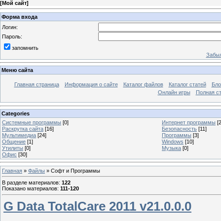
[
Мой сайт
]
Форма входа
Логин:
Пароль:
запомнить
Забыл
Меню сайта
Главная страница
Информация о сайте
Каталог файлов
Каталог статей
Бло
Онлайн игры
Полная ст
Categories
Системные программы
[0]
Интернет программы
[2
Раскрутка сайта
[16]
Безопасность
[11]
Мультимедиа
[24]
Программы
[3]
Общение
[1]
Windows
[10]
Утилиты
[0]
Музыка
[0]
Офис
[30]
Главная
»
Файлы
» Софт и Программы
В разделе материалов
:
122
Показано материалов
:
111-120
G Data TotalCare 2011 v21.0.0.0