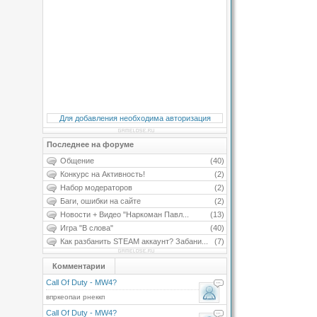
Для добавления необходима авторизация
Последнее на форуме
Общение
(40)
Конкурс на Активность!
(2)
Набор модераторов
(2)
Баги, ошибки на сайте
(2)
Новости + Видео "Наркоман Павл...
(13)
Игра "В слова"
(40)
Как разбанить STEAM аккаунт? Забани...
(7)
Комментарии
Call Of Duty - MW4?
впркеопаи рнеккп
Call Of Duty - MW4?