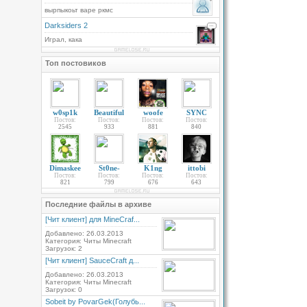
вырпыкоьт варе ркмс
Darksiders 2
Играл, кака
Топ постовиков
w0sp1k
Beautiful
woofe
SYNC
Постов:
Постов:
Постов:
Постов:
2545
933
881
840
Dimaskee
St0ne-
K1ng
ittobi
Постов:
Постов:
Постов:
Постов:
821
799
676
643
Последние файлы в архиве
[Чит клиент] для MineCraf...
Добавлено: 26.03.2013
Категория: Читы Minecraft
Загрузок: 2
[Чит клиент] SauceCraft д...
Добавлено: 26.03.2013
Категория: Читы Minecraft
Загрузок: 0
Sobeit by PovarGek(Голубь...