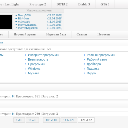
o: Last Light
Prototype 2
DOTA 2
Diablo 3
GTA 5
и
Новые пользователи
NancyW96
(27.07.2026)
BbfvIrozy
(23.04.2026)
ytaletxopk
(11.10.2025)
mdrivKegabkrni
(10.10.2025)
mdriveKegabkrni
(10.10.2025)
ог
Игровой архив
Игровая база
Статьи
Новости
ив
талоге доступных для скачивания:
122
мы
Интернет программы
Разные программы
Безопасность
Рабочий стол
Программы
Драйвера
Windows
Графика
Музыка
Видео
e
ентарии:
0
| Просмотров:
761
| Загрузок:
2
ентарии:
0
| Просмотров:
760
| Загрузок:
3
1-10
11-20
...
101-110
111-120
121-122