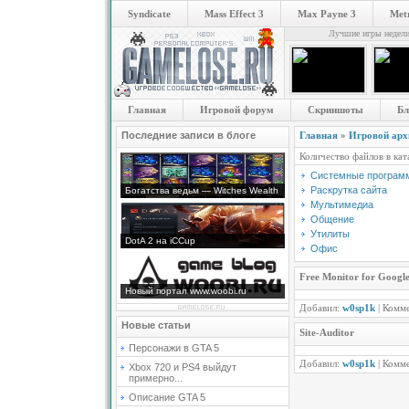
Syndicate
Mass Effect 3
Max Payne 3
Metr
Лучшие игры недел
Главная
Игровой форум
Скриншоты
Бл
Последние записи в блоге
Главная
»
Игровой арх
Количество файлов в ка
Системные програм
Раскрутка сайта
Богатства ведьм — Witches Wealth
Мультимедиа
Общение
Утилиты
DotA 2 на iCCup
Офис
Free Monitor for Googl
Новый портал www.woobi.ru
Добавил:
w0sp1k
| Комм
Новые статьи
Site-Auditor
Персонажи в GTA 5
Добавил:
w0sp1k
| Комм
Xbox 720 и PS4 выйдут
примерно...
Описание GTA 5