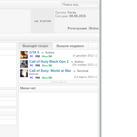
Группа:
Гость
Сегодня:
08.08.2026
Регистрация
|
Войти
Выходят скоро
Вышли недавно
GTA 5
Action
(4 декабря 2012 г.)
PC
PS3
Xbox 360
Call of Duty Black Ops 2
Action
(04 ноября 2012 г.)
PC
PS3
Xbox 360
Call of Duty: World at War
Survival
horror
(13 марта 2013 г.)
PC
PS3
Xbox 360
Мини-чат