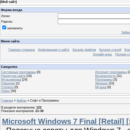
[
Мой сайт
]
Форма входа
Логин:
Пароль:
запомнить
Забыл
Меню сайта
Главная страница
Информация о сайте
Каталог файлов
Каталог статей
Бло
Онлайн игры
Полная ст
Categories
Системные программы
[0]
Интернет программы
[2
Раскрутка сайта
[16]
Безопасность
[11]
Мультимедиа
[24]
Программы
[3]
Общение
[1]
Windows
[10]
Утилиты
[0]
Музыка
[0]
Офис
[30]
Главная
»
Файлы
» Софт и Программы
В разделе материалов
:
122
Показано материалов
:
21-30
Microsoft Windows 7 Final [Retail]